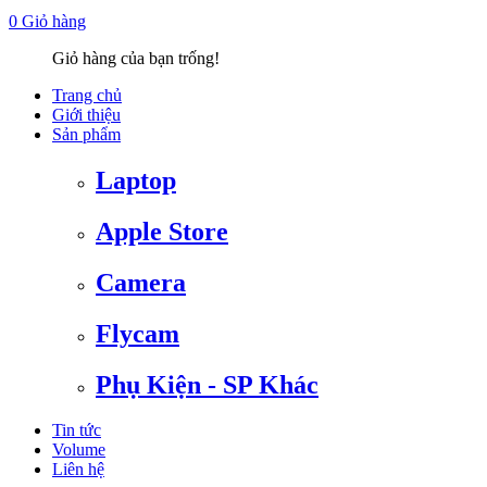
0
Giỏ hàng
Giỏ hàng của bạn trống!
Trang chủ
Giới thiệu
Sản phẩm
Laptop
Apple Store
Camera
Flycam
Phụ Kiện - SP Khác
Tin tức
Volume
Liên hệ