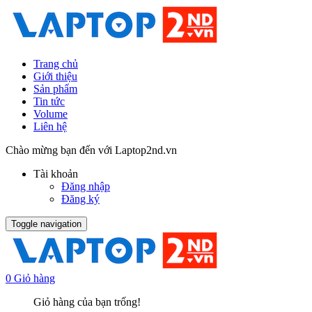
Trang chủ
Giới thiệu
Sản phẩm
Tin tức
Volume
Liên hệ
Chào mừng bạn đến với Laptop2nd.vn
Tài khoản
Đăng nhập
Đăng ký
Toggle navigation
0
Giỏ hàng
Giỏ hàng của bạn trống!