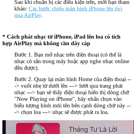
Sau khi chuẩn bị các điều kiện trên, mời bạn tham
khảo:
Các bước chiếu màn hình iPhone lên tivi
qua AirPlay
.
* Cách phát nhạc từ iPhone, iPad lên loa có tích
hợp AirPlay mà không cần dây cáp
Bước 1. Bạn mở nhạc trên điện thoại (có thể là
nhạc có sẵn trong máy hoặc app nghe nhạc online
đều được).
Bước 2. Quay lại màn hình Home của điện thoại --
-> vuốt nhẹ từ dưới lên ---> lướt qua trang phát
nhạc ---> bạn sẽ thấy điện thoại hiển thị dòng chữ
"Now Playing on iPhone", hãy nhấn chọn vào
biểu tượng hình mũi tên bên cạnh dòng chữ này --
-> chọn loa ---> nhạc sẽ được phát ra loa.