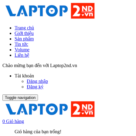
Trang chủ
Giới thiệu
Sản phẩm
Tin tức
Volume
Liên hệ
Chào mừng bạn đến với Laptop2nd.vn
Tài khoản
Đăng nhập
Đăng ký
Toggle navigation
0
Giỏ hàng
Giỏ hàng của bạn trống!