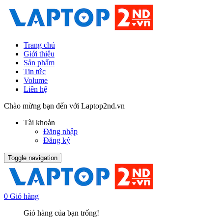
Trang chủ
Giới thiệu
Sản phẩm
Tin tức
Volume
Liên hệ
Chào mừng bạn đến với Laptop2nd.vn
Tài khoản
Đăng nhập
Đăng ký
Toggle navigation
0
Giỏ hàng
Giỏ hàng của bạn trống!