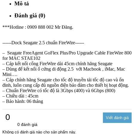
Mô tả
Đánh giá (0)
***Hotline : 0909 888 002 Mr Đăng.
------Dock Seagate 2.5 chuẩn FireWire------
– Seagate FreeAgent GoFlex Plus/Pro Upgrade Cable FireWire 800
for MAC STAE102
– Cáp kết nối cổng FireWire dài 45cm chính hãng Seagate
– Dùng để kết nối ổ cứng di động 2.5 với Macbook , iMac, Mac
Mini….
– Cáp chính hãng Seagate cho tốc độ truyền tải tốc độ cao và ổn
đinh, luôn cung cấp đủ nguồn điện bảo đảm cho thiết bị hoạt động.
– Chuẩn FireWire có tốc độ là 3Gbps (400) và 6Gbps (800)
– Chiều dài : 45cm
– Bảo hành: 06 tháng
0
0 đánh giá
Không có đánh giá nào cho sản phẩm này.