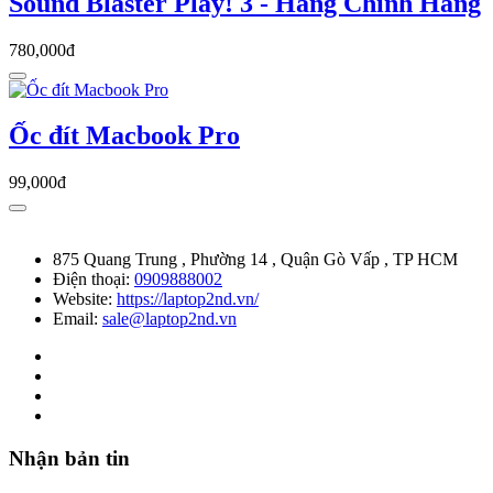
Sound Blaster Play! 3 - Hàng Chính Hãng
780,000đ
Ốc đít Macbook Pro
99,000đ
875 Quang Trung , Phường 14 , Quận Gò Vấp , TP HCM
Điện thoại:
0909888002
Website:
https://laptop2nd.vn/
Email:
sale@laptop2nd.vn
Nhận bản tin