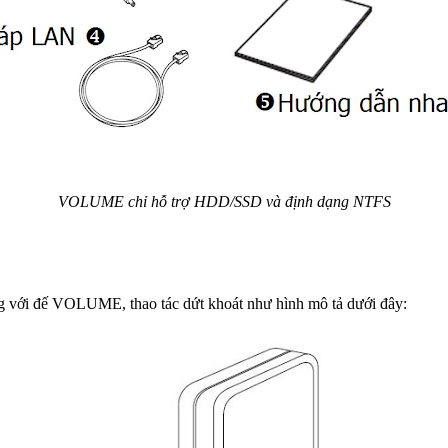
VOLUME chỉ hỗ trợ HDD/SSD và định dạng NTFS
ng với đế VOLUME, thao tác dứt khoát như hình mô tả dưới đây: