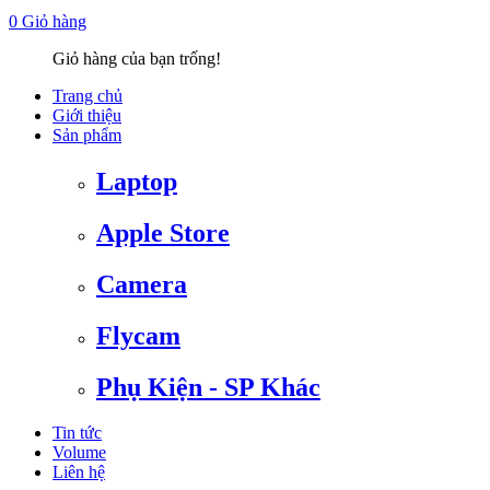
0
Giỏ hàng
Giỏ hàng của bạn trống!
Trang chủ
Giới thiệu
Sản phẩm
Laptop
Apple Store
Camera
Flycam
Phụ Kiện - SP Khác
Tin tức
Volume
Liên hệ