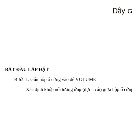
- BẮT ĐẦU LẮP ĐẶT
Bước 1: Gắn hộp ổ cứng vào đế VOLUME
Xác định khớp nối tương ứng (đực - cái) giữa hộp ổ cứ