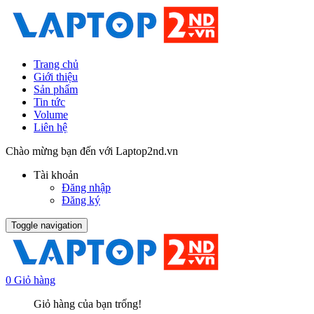
Trang chủ
Giới thiệu
Sản phẩm
Tin tức
Volume
Liên hệ
Chào mừng bạn đến với Laptop2nd.vn
Tài khoản
Đăng nhập
Đăng ký
Toggle navigation
0
Giỏ hàng
Giỏ hàng của bạn trống!