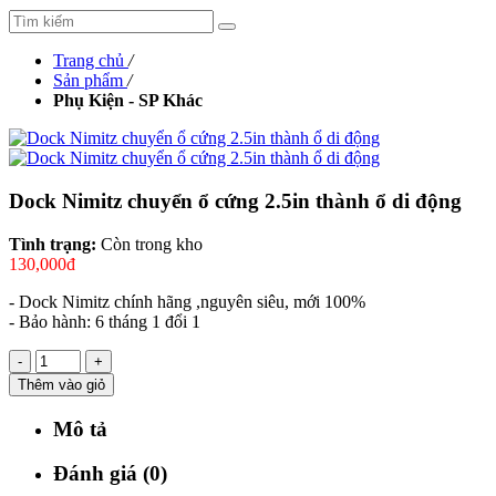
Trang chủ
/
Sản phẩm
/
Phụ Kiện - SP Khác
Dock Nimitz chuyển ổ cứng 2.5in thành ổ di động
Tình trạng:
Còn trong kho
130,000đ
- Dock Nimitz chính hãng ,nguyên siêu, mới 100%
- Bảo hành: 6 tháng 1 đổi 1
-
+
Thêm vào giỏ
Mô tả
Đánh giá (0)