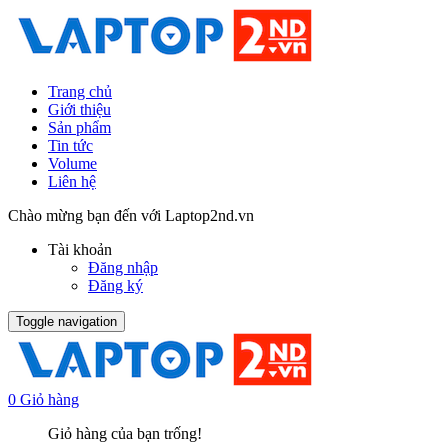
Trang chủ
Giới thiệu
Sản phẩm
Tin tức
Volume
Liên hệ
Chào mừng bạn đến với Laptop2nd.vn
Tài khoản
Đăng nhập
Đăng ký
Toggle navigation
0
Giỏ hàng
Giỏ hàng của bạn trống!