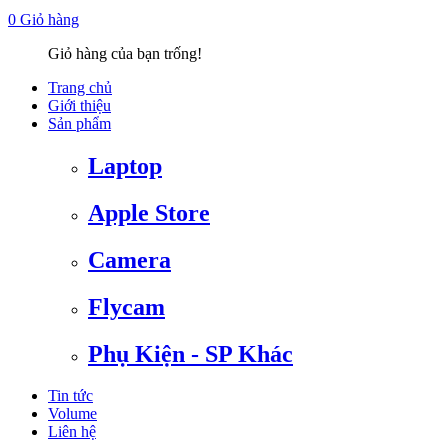
0
Giỏ hàng
Giỏ hàng của bạn trống!
Trang chủ
Giới thiệu
Sản phẩm
Laptop
Apple Store
Camera
Flycam
Phụ Kiện - SP Khác
Tin tức
Volume
Liên hệ