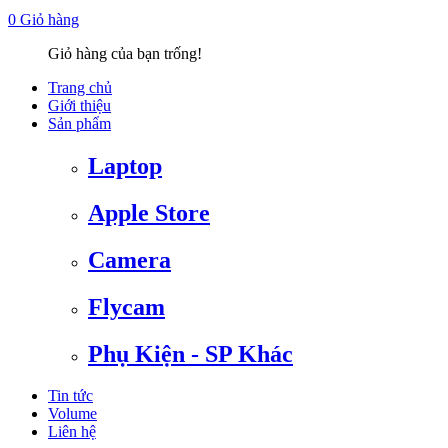
0
Giỏ hàng
Giỏ hàng của bạn trống!
Trang chủ
Giới thiệu
Sản phẩm
Laptop
Apple Store
Camera
Flycam
Phụ Kiện - SP Khác
Tin tức
Volume
Liên hệ