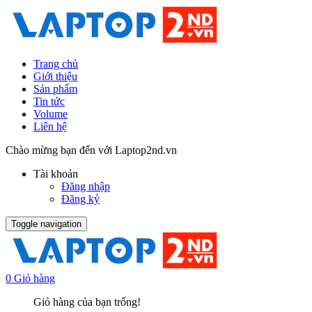
Trang chủ
Giới thiệu
Sản phẩm
Tin tức
Volume
Liên hệ
Chào mừng bạn đến với Laptop2nd.vn
Tài khoản
Đăng nhập
Đăng ký
Toggle navigation
0
Giỏ hàng
Giỏ hàng của bạn trống!